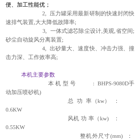
便、加工性能优；
2, 压力罐采用最新研制的快速封闭快
速排气装置,大大降低故障率;
3, 一体式滤芯除尘设计,美观,省空间;
砂尘自动旋风分离装置;
4, 出砂量大、速度快、冲击力强、撞
击力深、工作效率高;
本机主要参数
本 机 型 号
: BHPS-9080D手
动加压喷砂机)
总 功 率（kw）
：
0.6KW
风机 功 率（kw)
：
0.55KW
整机外尺寸(mm)
：