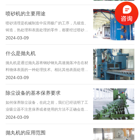
辅助系统。（2）工作原理吸
喷砂机的主要用途
喷砂清理是机械制造中应用极广的工序，凡锻造、
铸造，热处理和表面处理的零件，都要经过喷砂来
清除 表面的氧化皮，粘砂，旧镀层、熔盐热。
2024-03-09
锈蚀等 [3]
什么是抛丸机
抛丸机是通过抛丸器将钢砂钢丸高速抛落冲击在材
料物体表面的一种处理技术。相比其他表面处理技
术来说，它更快、更有效，并可对部分保留或冲压
2024-03-09
后的铸造过程。20世纪30年
除尘设备的基本保养要求
如何保养除尘设备，在此之前，我们已经说明了工
业吸尘器不注意保养或者使用的方法不正确会造成
的后果。下面我们就介绍一下如何正确的使用吸尘
2024-03-09
器和保养。一、除尘设备种类繁
抛丸机的应用范围