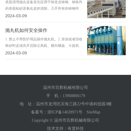
表面清理抛丸设备首先应用于铸造业铸钢、铸铁件
的表面粘砂及氧化皮的清除。几乎所有的铸钢件、
灰铸件、 玛钢件、球铁件等都要进行抛丸处理。这
2024-03-09
不仅是为了清除铸件表面氧化
抛丸机如何安全操作
1. 禁止不带防护用品操作抛丸机。2. 添加或者回收
铁砂时必须先开启除尘风机、横向螺旋、斗提机和
纵向螺旋。3. 周期性开启除尘脉冲反吹以便清除粉
2024-03-09
尘。停机后延长除
温州市百辉机械有限公司
手 机：
13968806179
地 址：温州市龙湾区滨海三路22号中港科技园3幢
备案号：
浙ICP备14028971号
SiteMap
Copyright © 温州市百辉机械有限公司
技术支持：有度科技