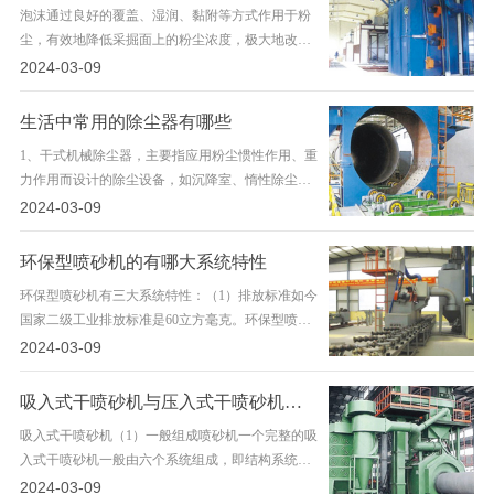
泡沫通过良好的覆盖、湿润、黏附等方式作用于粉
尘，有效地降低采掘面上的粉尘浓度，极大地改善
了采掘工作面的工作环境，提高井下作业人员的工
2024-03-09
作效率，有效降低采掘一线职工
生活中常用的除尘器有哪些
1、干式机械除尘器，主要指应用粉尘惯性作用、重
力作用而设计的除尘设备，如沉降室、惰性除尘
器、旋风除尘器等高浓度的除尘器等，主要针对高
2024-03-09
浓度粗颗粒径粉尘的分离或浓集
环保型喷砂机的有哪大系统特性
环保型喷砂机有三大系统特性：（1）排放标准如今
国家二级工业排放标准是60立方毫克。环保型喷砂
机的排放是55立方毫克。以前的喷砂机是100立方毫
2024-03-09
克。（2）除尘系统
吸入式干喷砂机与压入式干喷砂机有什么区别
吸入式干喷砂机（1）一般组成喷砂机一个完整的吸
入式干喷砂机一般由六个系统组成，即结构系统、
介质动力系统、管路系统、除尘系统、控制系统和
2024-03-09